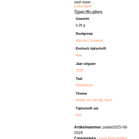
veel meer…
Lees meer
Specificaties
Gewicht
0,28 g
Doelgroep
Mannen
,
Vrouwen
Erotisch tijdschrift
Nee
Jaar uitgave
2026
Taal
Nederlands
Thema
Hobby en vrije tijd
,
Sport
Tijdschrift set
Nee
Artikelnummer:
padel2025-06-
2026
Categorieën
Losse tijdschriften
,