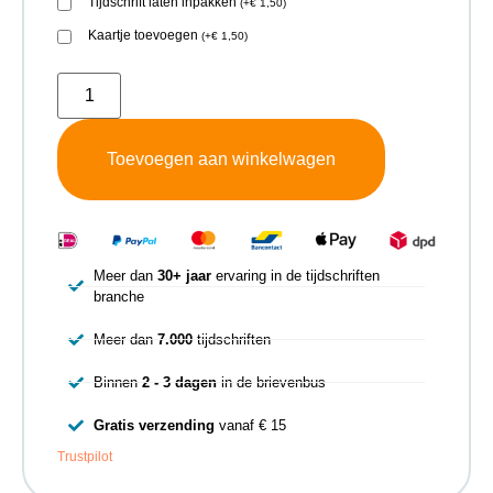
Tijdschrift laten inpakken
(
+
€
1,50
)
Kaartje toevoegen
(
+
€
1,50
)
Toevoegen aan winkelwagen
Meer dan
30+ jaar
ervaring in de tijdschriften
branche
Meer dan
7.000
tijdschriften
Binnen
2 - 3 dagen
in de brievenbus
Gratis verzending
vanaf € 15
Trustpilot