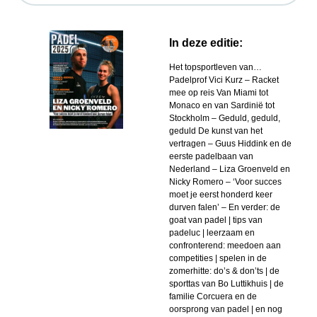
In deze editie:
Het topsportleven van…
Padelprof Vici Kurz – Racket
mee op reis Van Miami tot
Monaco en van Sardinië tot
Stockholm – Geduld, geduld,
geduld De kunst van het
vertragen – Guus Hiddink en de
eerste padelbaan van
Nederland – Liza Groenveld en
Nicky Romero – ‘Voor succes
moet je eerst honderd keer
durven falen’ – En verder: de
goat van padel | tips van
padeluc | leerzaam en
confronterend: meedoen aan
competities | spelen in de
zomerhitte: do’s & don’ts | de
sporttas van Bo Luttikhuis | de
familie Corcuera en de
oorsprong van padel | en nog