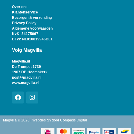
Over ons
Klantenservice
Bezorgen & verzending
Privacy Policy
Algemene voorwaarden
KvK: 34175067
BTW: NL810819946B01
Volg Magvilla
Magvilla.nl
De Trompet 1739
1967 DB Heemskerk
post@magvilla.nl
www.magvilla.nl
Magvilla © 2026 | Webdesign door
Compass Digital