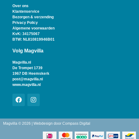
Over ons
Klantenservice
Bezorgen & verzending
Privacy Policy
Algemene voorwaarden
KvK: 34175067
BTW: NL810819946B01
Volg Magvilla
Magvilla.nl
De Trompet 1739
1967 DB Heemskerk
post@magvilla.nl
www.magvilla.nl
Magvilla © 2026 | Webdesign door
Compass Digital