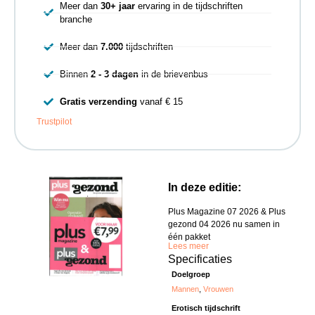
Meer dan
30+ jaar
ervaring in de tijdschriften
branche
Meer dan
7.000
tijdschriften
Binnen
2 - 3 dagen
in de brievenbus
Gratis verzending
vanaf € 15
Trustpilot
In deze editie:
Plus Magazine 07 2026 & Plus
gezond 04 2026 nu samen in
één pakket
Lees meer
Specificaties
Doelgroep
Mannen
,
Vrouwen
Erotisch tijdschrift