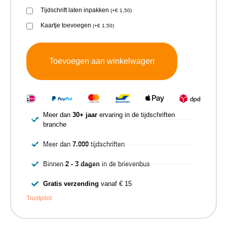
Tijdschrift laten inpakken
(
+
€
1,50
)
Kaartje toevoegen
(
+
€
1,50
)
Toevoegen aan winkelwagen
Meer dan
30+ jaar
ervaring in de tijdschriften
branche
Meer dan
7.000
tijdschriften
Binnen
2 - 3 dagen
in de brievenbus
Gratis verzending
vanaf € 15
Trustpilot