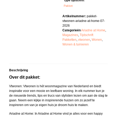
Type tijdschrift
Pakket
Artikelnummer:
pakket-
vtwonen-ariadne-at-home-07-
2026
Categorieën
Ariadne at Home
,
Magazines
,
Tijdschrift
Pakketten
,
vtwonen
,
Wonen
,
Wonen & tuinieren
Beschrijving
Over dit pakket:
Vtwonen: Vtwonen is hét woonmagazine van Nederland en biedt
inspiratie voor een mooie en leefbare woning. In elk nummer kun je
de nieuwste trends, tips en trucs van stylisten lezen om aan de slag te
gaan. Neem een ​​kijkje in inspirerende huizen om zo jezelf te
inspireren om van je eigen huis je droom huis te maken.
Ariadne at Home: In Ariadne at Home vind je alles voor een happy