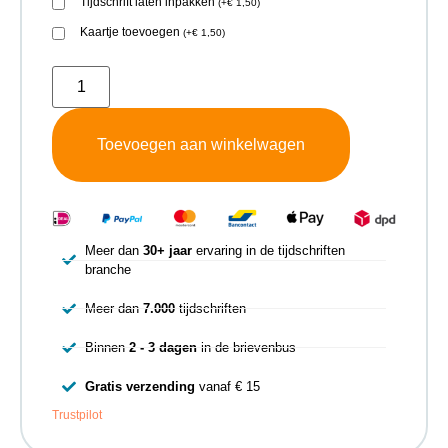
Tijdschrift laten inpakken
(
+
€
1,50
)
Kaartje toevoegen
(
+
€
1,50
)
Toevoegen aan winkelwagen
Meer dan
30+ jaar
ervaring in de tijdschriften
branche
Meer dan
7.000
tijdschriften
Binnen
2 - 3 dagen
in de brievenbus
Gratis verzending
vanaf € 15
Trustpilot