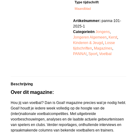
Type tijdschrift
Maandblad
Artikelnummer:
panna-101-
2025-1
Categorieën
Jongens
,
Jongeren Algemeen
,
Kerst
,
Kinderen & Jeugd
,
Losse
tijdschriften
,
Magazines
,
PANNA!
,
Sport
,
Voetbal
Beschrijving
Over dit magazine:
Hou jij van voetbal? Dan is Goal! magazine precies wat je nodig hebt.
Goal! houdt je iedere week volledig op de hoogte van de
(inter)nationale voetbalcompetities. Met uitgebreide
voorbeschouwingen, analyses en de laatste actuele gebeurtenissen
van spelers en clubs. Verder reportages, onthullende interviews en
spraakmakende columns van bekende voetballers en trainers.