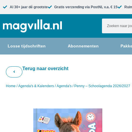
Al 30+ jaar dé grootste​
Gratis verzending via PostNL v.a. € 15
Ruim
Losse tijdschriften
Abonnementen
Pakke
Terug naar overzicht
Home
/
Agenda's & Kalenders
/
Agenda's
/ Penny – Schoolagenda 2026/2027