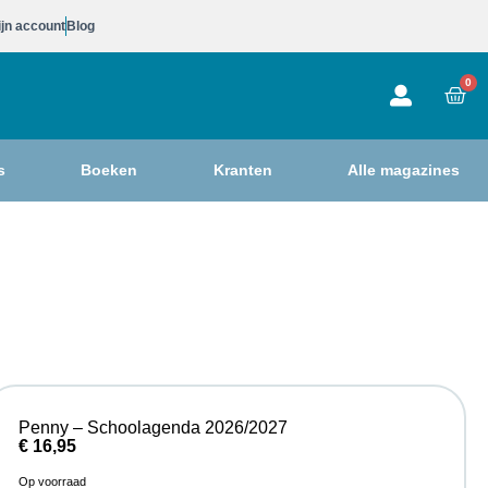
jn account
Blog
0
s
Boeken
Kranten
Alle magazines
Penny – Schoolagenda 2026/2027
€
16,95
Op voorraad