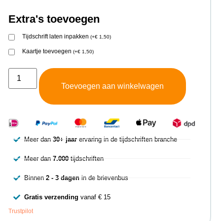
Extra's toevoegen
Tijdschrift laten inpakken
(
+
€
1,50
)
Kaartje toevoegen
(
+
€
1,50
)
Toevoegen aan winkelwagen
Meer dan
30+ jaar
ervaring in de tijdschriften branche
Meer dan
7.000
tijdschriften
Binnen
2 - 3 dagen
in de brievenbus
Gratis verzending
vanaf € 15
Trustpilot