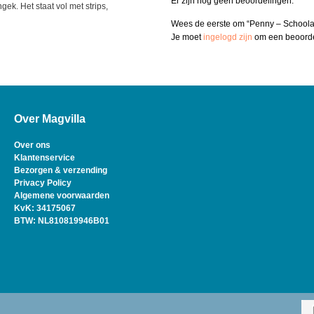
Er zijn nog geen beoordelingen.
k. Het staat vol met strips,
Wees de eerste om “Penny – School
Je moet
ingelogd zijn
om een beoordel
Over Magvilla
Over ons
Klantenservice
Bezorgen & verzending
Privacy Policy
Algemene voorwaarden
KvK: 34175067
BTW: NL810819946B01