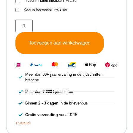
Tijdschrift laten inpakken
(
+
€
1,50
)
Kaartje toevoegen
(
+
€
1,50
)
Toevoegen aan winkelwagen
Meer dan
30+ jaar
ervaring in de tijdschriften
branche
Meer dan
7.000
tijdschriften
Binnen
2 - 3 dagen
in de brievenbus
Gratis verzending
vanaf € 15
Trustpilot