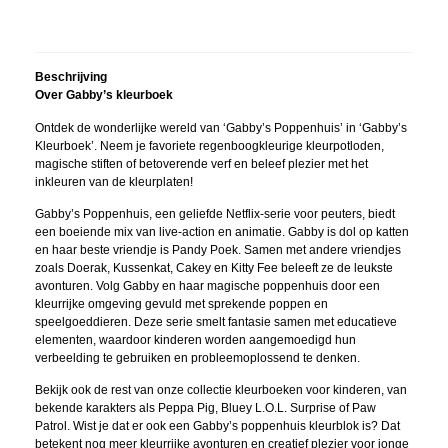
Beschrijving
Over Gabby’s kleurboek
Ontdek de wonderlijke wereld van ‘Gabby’s Poppenhuis’ in ‘Gabby’s
Kleurboek’. Neem je favoriete regenboogkleurige kleurpotloden,
magische stiften of betoverende verf en beleef plezier met het
inkleuren van de kleurplaten!
Gabby’s Poppenhuis, een geliefde Netflix-serie voor peuters, biedt
een boeiende mix van live-action en animatie. Gabby is dol op katten
en haar beste vriendje is Pandy Poek. Samen met andere vriendjes
zoals Doerak, Kussenkat, Cakey en Kitty Fee beleeft ze de leukste
avonturen. Volg Gabby en haar magische poppenhuis door een
kleurrijke omgeving gevuld met sprekende poppen en
speelgoeddieren. Deze serie smelt fantasie samen met educatieve
elementen, waardoor kinderen worden aangemoedigd hun
verbeelding te gebruiken en probleemoplossend te denken.
Bekijk ook de rest van onze collectie kleurboeken voor kinderen, van
bekende karakters als Peppa Pig, Bluey L.O.L. Surprise of Paw
Patrol. Wist je dat er ook een Gabby’s poppenhuis kleurblok is? Dat
betekent nog meer kleurrijke avonturen en creatief plezier voor jonge