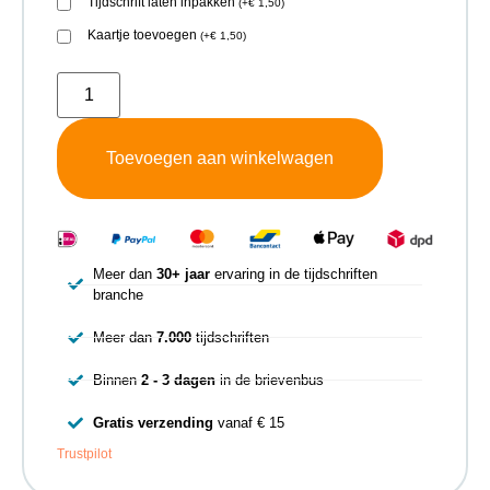
Tijdschrift laten inpakken
(
+
€
1,50
)
Kaartje toevoegen
(
+
€
1,50
)
Toevoegen aan winkelwagen
Meer dan
30+ jaar
ervaring in de tijdschriften
branche
Meer dan
7.000
tijdschriften
Binnen
2 - 3 dagen
in de brievenbus
Gratis verzending
vanaf € 15
Trustpilot