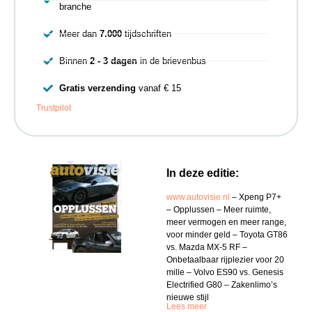
branche
Meer dan
7.000
tijdschriften
Binnen
2 - 3 dagen
in de brievenbus
Gratis verzending
vanaf € 15
Trustpilot
In deze editie:
www.autovisie.nl
– Xpeng P7+
– Opplussen – Meer ruimte,
meer vermogen en meer range,
voor minder geld – Toyota GT86
vs. Mazda MX-5 RF –
Onbetaalbaar rijplezier voor 20
mille – Volvo ES90 vs. Genesis
Electrified G80 – Zakenlimo’s
nieuwe stijl
Lees meer