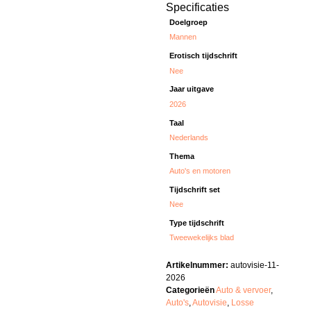
Specificaties
Doelgroep
Mannen
Erotisch tijdschrift
Nee
Jaar uitgave
2026
Taal
Nederlands
Thema
Auto's en motoren
Tijdschrift set
Nee
Type tijdschrift
Tweewekelijks blad
Artikelnummer:
autovisie-11-
2026
Categorieën
Auto & vervoer
,
Auto's
,
Autovisie
,
Losse