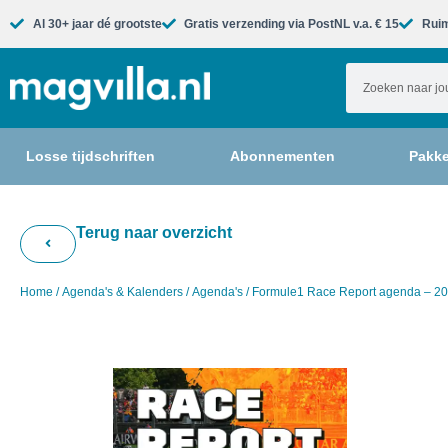
Al 30+ jaar dé grootste​
Gratis verzending via PostNL v.a. € 15
Ruim
Losse tijdschriften
Abonnementen
Pakke
Terug naar overzicht
Home
/
Agenda's & Kalenders
/
Agenda's
/ Formule1 Race Report agenda – 2