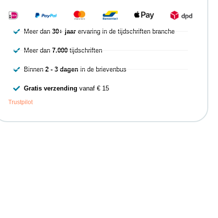
Meer dan
30+ jaar
ervaring in de tijdschriften branche
Meer dan
7.000
tijdschriften
Binnen
2 - 3 dagen
in de brievenbus
Gratis verzending
vanaf € 15
Trustpilot