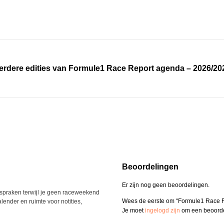
erdere edities van Formule1 Race Report agenda – 2026/20
Beoordelingen
Er zijn nog geen beoordelingen.
fspraken terwijl je geen raceweekend
Wees de eerste om “Formule1 Race R
lender en ruimte voor notities,
Je moet
ingelogd zijn
om een beoordel