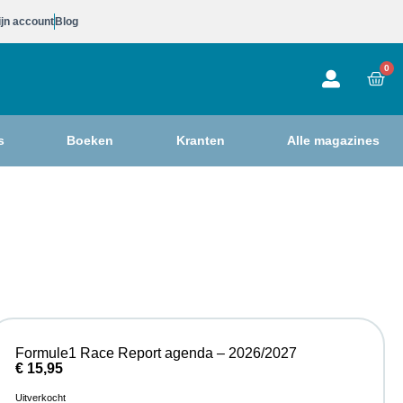
jn account
Blog
0
s
Boeken
Kranten
Alle magazines
Formule1 Race Report agenda – 2026/2027
€
15,95
Uitverkocht