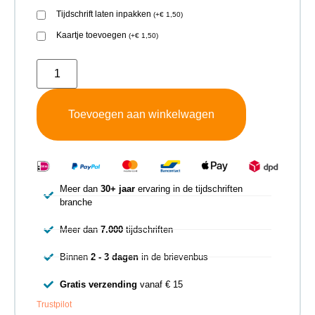
Tijdschrift laten inpakken
(
+
€
1,50
)
Kaartje toevoegen
(
+
€
1,50
)
Toevoegen aan winkelwagen
Meer dan
30+ jaar
ervaring in de tijdschriften
branche
Meer dan
7.000
tijdschriften
Binnen
2 - 3 dagen
in de brievenbus
Gratis verzending
vanaf € 15
Trustpilot