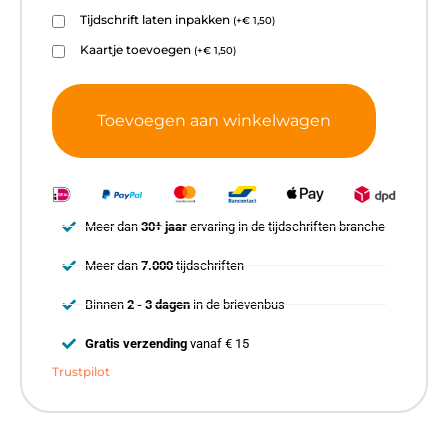
Tijdschrift laten inpakken
(
+
€
1,50
)
Kaartje toevoegen
(
+
€
1,50
)
Toevoegen aan winkelwagen
Meer dan
30+ jaar
ervaring in de tijdschriften branche
Meer dan
7.000
tijdschriften
Binnen
2 - 3 dagen
in de brievenbus
Gratis verzending
vanaf € 15
Trustpilot