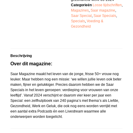
Categorieën
Losse tijdschriften
,
Magazines
,
Saar magazine
,
Saar Special
,
Saar Specials
,
Specials
,
Voeding &
Gezondheid
Beschrijving
Over dit magazine:
Saar Magazine maakt het leven van de jonge, frisse 50+ vrouw nog
leuker. Maar hebben nog een missie: ‘we willen jullie leven ook beter
maken, fijner en gelukkiger. Precies daarom hebben we de Saar
Specials in het leven geroepen: verdieping voor vrouwen van onze
leeftijd’. Vanaf 2024 verschijnt er daarom vier keer per jaar een
Special: een zelfhulpboek van 240 pagina’s met thema’s als Liefde,
Gezondheid, Werk en Geluk, die ook nog eens worden verrijkt met
een aantal extra Podcasts én een Livestream waarmee alle
onderwerpen worden toegelicht.