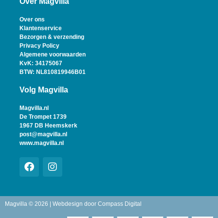
Over Magvilla
Over ons
Klantenservice
Bezorgen & verzending
Privacy Policy
Algemene voorwaarden
KvK: 34175067
BTW: NL810819946B01
Volg Magvilla
Magvilla.nl
De Trompet 1739
1967 DB Heemskerk
post@magvilla.nl
www.magvilla.nl
Magvilla © 2026 | Webdesign door
Compass Digital