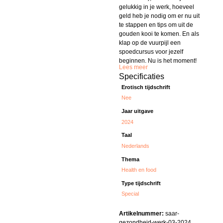
gelukkig in je werk, hoeveel
geld heb je nodig om er nu uit
te stappen en tips om uit de
gouden kooi te komen. En als
klap op de vuurpijl een
spoedcursus voor jezelf
beginnen. Nu is het moment!
Lees meer
Specificaties
Erotisch tijdschrift
Nee
Jaar uitgave
2024
Taal
Nederlands
Thema
Health en food
Type tijdschrift
Special
Artikelnummer:
saar-
gezondheid-werk-03-2024