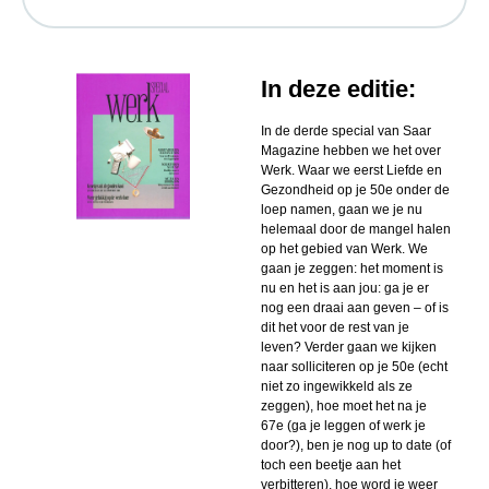
In deze editie:
In de derde special van Saar
Magazine hebben we het over
Werk. Waar we eerst Liefde en
Gezondheid op je 50e onder de
loep namen, gaan we je nu
helemaal door de mangel halen
op het gebied van Werk. We
gaan je zeggen: het moment is
nu en het is aan jou: ga je er
nog een draai aan geven – of is
dit het voor de rest van je
leven? Verder gaan we kijken
naar solliciteren op je 50e (echt
niet zo ingewikkeld als ze
zeggen), hoe moet het na je
67e (ga je leggen of werk je
door?), ben je nog up to date (of
toch een beetje aan het
verbitteren), hoe word je weer