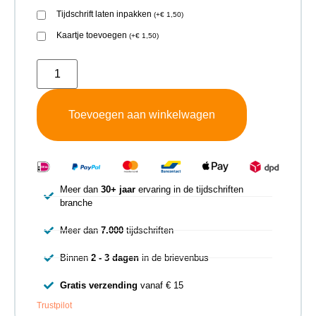
Tijdschrift laten inpakken
(
+
€
1,50
)
Kaartje toevoegen
(
+
€
1,50
)
Toevoegen aan winkelwagen
Meer dan
30+ jaar
ervaring in de tijdschriften
branche
Meer dan
7.000
tijdschriften
Binnen
2 - 3 dagen
in de brievenbus
Gratis verzending
vanaf € 15
Trustpilot