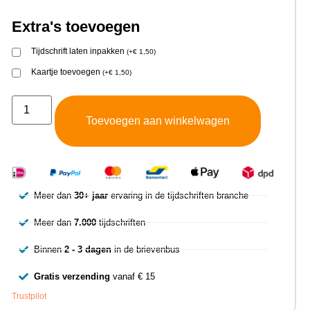
Extra's toevoegen
Tijdschrift laten inpakken
(
+
€
1,50
)
Kaartje toevoegen
(
+
€
1,50
)
Toevoegen aan winkelwagen
Meer dan
30+ jaar
ervaring in de tijdschriften branche
Meer dan
7.000
tijdschriften
Binnen
2 - 3 dagen
in de brievenbus
Gratis verzending
vanaf € 15
Trustpilot