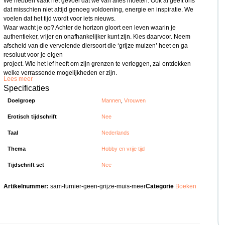
We hebben vaak het gevoel dat we van alles moeten. Ook al geeft ons
dat misschien niet altijd genoeg voldoening, energie en inspiratie. We
voelen dat het tijd wordt voor iets nieuws.
Waar wacht je op? Achter de horizon gloort een leven waarin je
authentieker, vrijer en onafhankelijker kunt zijn. Kies daarvoor. Neem
afscheid van die vervelende diersoort die ‘grijze muizen’ heet en ga
resoluut voor je eigen
project. Wie het lef heeft om zijn grenzen te verleggen, zal ontdekken
welke verrassende mogelijkheden er zijn.
Lees meer
Specificaties
Doelgroep
Mannen
,
Vrouwen
Erotisch tijdschrift
Nee
Taal
Nederlands
Thema
Hobby en vrije tijd
Tijdschrift set
Nee
Artikelnummer:
sam-furnier-geen-grijze-muis-meer
Categorie
Boeken