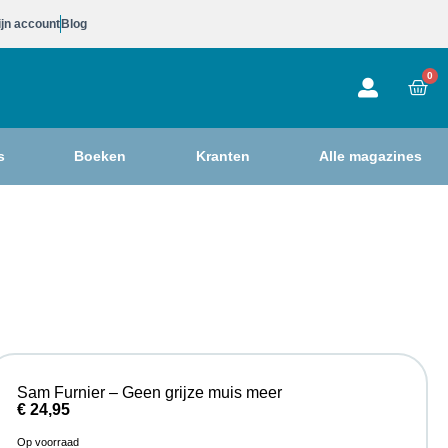
jn account
Blog
0
s
Boeken
Kranten
Alle magazines
Sam Furnier – Geen grijze muis meer
€
24,95
Op voorraad