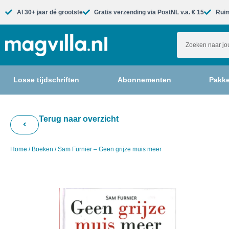
Al 30+ jaar dé grootste​
Gratis verzending via PostNL v.a. € 15
Ruim
Losse tijdschriften
Abonnementen
Pakke
Terug naar overzicht
Home
/
Boeken
/ Sam Furnier – Geen grijze muis meer