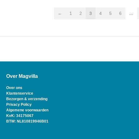
←
1
2
3
4
5
6
…
Over Magvilla
Over ons
Klantenservice
Bezorgen & verzending
Privacy Policy
Algemene voorwaarden
KvK: 34175067
BTW: NL810819946B01