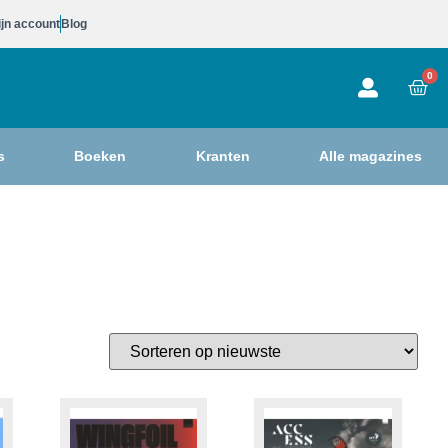
jn account
Blog
0
s
Boeken
Kranten
Alle magazines