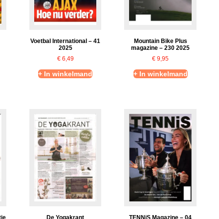
Voetbal International – 41
Mountain Bike Plus
2025
magazine – 230 2025
€
6,49
€
9,95
+ In winkelmand
+ In winkelmand
tie
De Yogakrant
TENNiS Magazine – 04