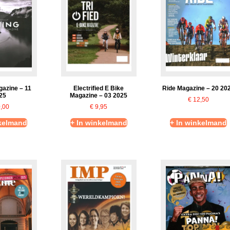
gazine – 11
Electrified E Bike
Ride Magazine – 20 20
25
Magazine – 03 2025
€
12,50
,00
€
9,95
nkelmand
+ In winkelmand
+ In winkelmand