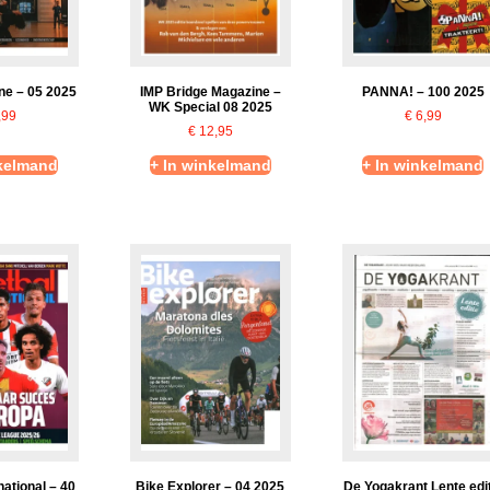
ne – 05 2025
IMP Bridge Magazine –
PANNA! – 100 2025
WK Special 08 2025
,99
€
6,99
€
12,95
nkelmand
+ In winkelmand
+ In winkelmand
national – 40
Bike Explorer – 04 2025
De Yogakrant Lente edi