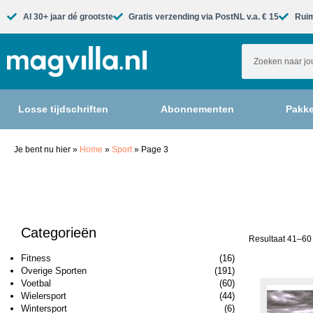
Al 30+ jaar dé grootste​
Gratis verzending via PostNL v.a. € 15
Ruim
Losse tijdschriften
Abonnementen
Pakke
Je bent nu hier
»
Home
»
Sport
»
Page 3
Categorieën
Resultaat 41–60 
Fitness
(16)
Overige Sporten
(191)
Voetbal
(60)
Wielersport
(44)
Wintersport
(6)