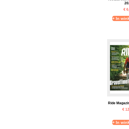
20
€
6
+ In wi
Ride Magazi
€
12
+ In wi