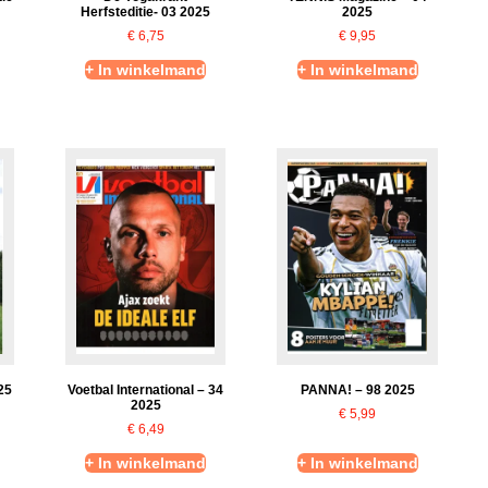
Herfsteditie- 03 2025
2025
€
6,75
€
9,95
+ In winkelmand
+ In winkelmand
25
Voetbal International – 34
PANNA! – 98 2025
2025
€
5,99
€
6,49
+ In winkelmand
+ In winkelmand