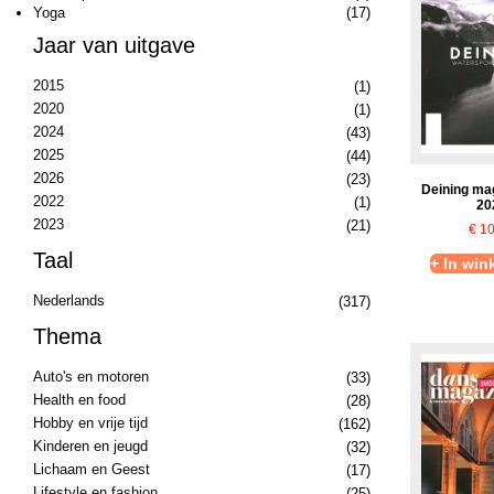
Yoga
(17)
Jaar van uitgave
2015
(1)
2020
(1)
2024
(43)
2025
(44)
2026
(23)
Deining ma
2022
(1)
20
2023
(21)
€
10
Taal
+ In wi
Nederlands
(317)
Thema
Auto's en motoren
(33)
Health en food
(28)
Hobby en vrije tijd
(162)
Kinderen en jeugd
(32)
Lichaam en Geest
(17)
Lifestyle en fashion
(25)