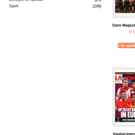
Sport
(249)
Dans Magazi
€
7
+ In wi
Voetbal Inter