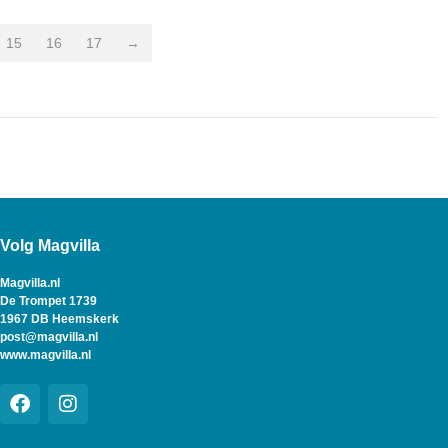
15
16
17
→
Volg Magvilla
Magvilla.nl
De Trompet 1739
1967 DB Heemskerk
post@magvilla.nl
www.magvilla.nl