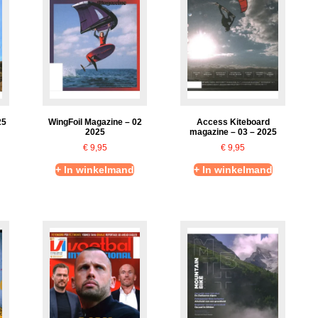
25
WingFoil Magazine – 02
Access Kiteboard
2025
magazine – 03 – 2025
€
9,95
€
9,95
+ In winkelmand
+ In winkelmand