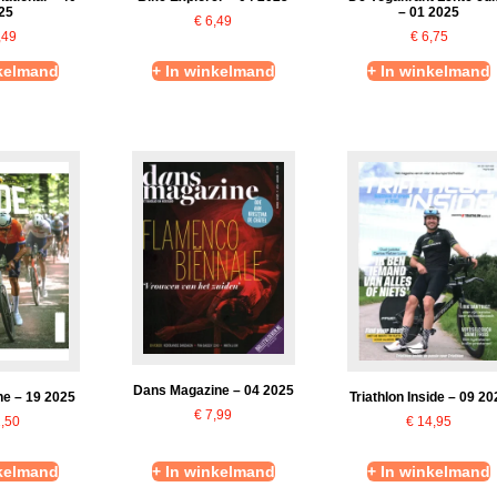
25
– 01 2025
€
6,49
,49
€
6,75
nkelmand
+ In winkelmand
+ In winkelmand
Dans Magazine – 04 2025
ne – 19 2025
Triathlon Inside – 09 20
€
7,99
,50
€
14,95
nkelmand
+ In winkelmand
+ In winkelmand