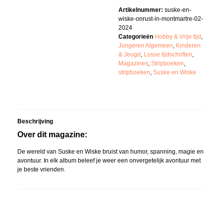
Artikelnummer:
suske-en-
wiske-onrust-in-montmartre-02-
2024
Categorieën
Hobby & Vrije tijd
,
Jongeren Algemeen
,
Kinderen
& Jeugd
,
Losse tijdschriften
,
Magazines
,
Stripboeken
,
stripboeken
,
Suske en Wiske
Beschrijving
Over dit magazine:
De wereld van Suske en Wiske bruist van humor, spanning, magie en
avontuur. In elk album beleef je weer een onvergetelijk avontuur met
je beste vrienden.