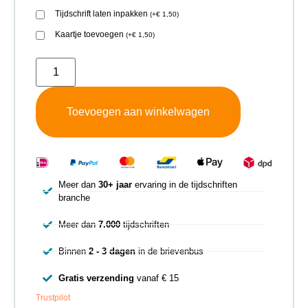
Tijdschrift laten inpakken
(
+
€
1,50
)
Kaartje toevoegen
(
+
€
1,50
)
Toevoegen aan winkelwagen
Meer dan
30+ jaar
ervaring in de tijdschriften
branche
Meer dan
7.000
tijdschriften
Binnen
2 - 3 dagen
in de brievenbus
Gratis verzending
vanaf € 15
Trustpilot