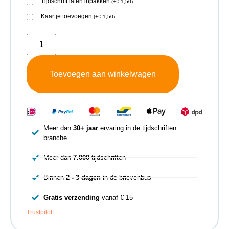
Tijdschrift laten inpakken
(
+
€
1,50
)
Kaartje toevoegen
(
+
€
1,50
)
Toevoegen aan winkelwagen
Meer dan
30+ jaar
ervaring in de tijdschriften
branche
Meer dan
7.000
tijdschriften
Binnen
2 - 3 dagen
in de brievenbus
Gratis verzending
vanaf € 15
Trustpilot