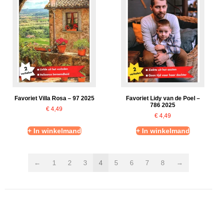
Favoriet Villa Rosa – 97 2025
Favoriet Lidy van de Poel –
786 2025
€
4,49
€
4,49
+ In winkelmand
+ In winkelmand
←
1
2
3
4
5
6
7
8
→