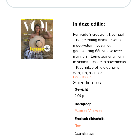
In deze editie:
Fémicide 3 vrouwen, 1 verhaal
– Binge eating disorder wat je
moet weten – Lust met
goedkeuring één vrouw, twee
mannen – Lente zomer vrij om
te stralen – Mode in powerlooks
– Kleurrijk, vrolijk, eigenwijs –
Sun, fun, bikini on
Lees meer
Specificaties
Gewicht
0,00 g
Doelgroep
Mannen
,
Vrouwen
Erotisch tijdschrift
Nee
Jaar uitgave