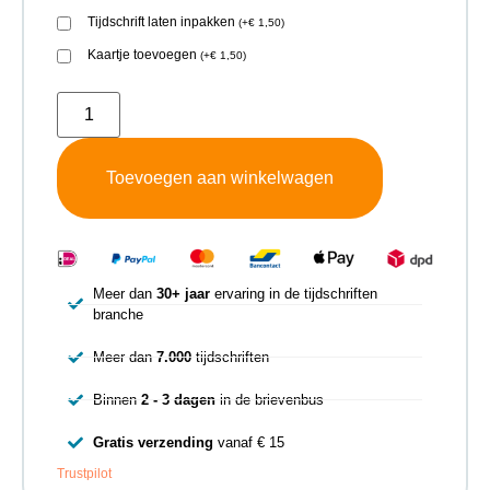
Tijdschrift laten inpakken
(
+
€
1,50
)
Kaartje toevoegen
(
+
€
1,50
)
Toevoegen aan winkelwagen
Meer dan
30+ jaar
ervaring in de tijdschriften
branche
Meer dan
7.000
tijdschriften
Binnen
2 - 3 dagen
in de brievenbus
Gratis verzending
vanaf € 15
Trustpilot