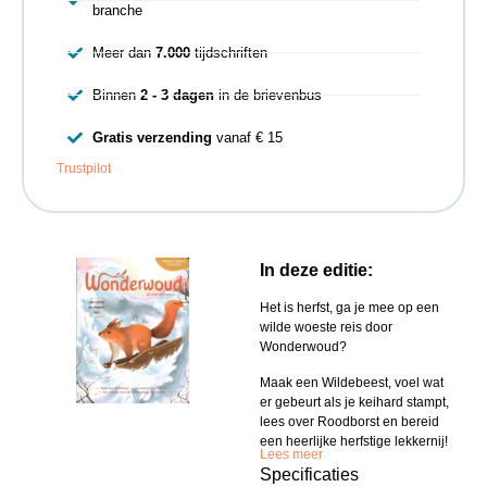
branche
Meer dan
7.000
tijdschriften
Binnen
2 - 3 dagen
in de brievenbus
Gratis verzending
vanaf € 15
Trustpilot
In deze editie:
Het is herfst, ga je mee op een
wilde woeste reis door
Wonderwoud?
Maak een Wildebeest, voel wat
er gebeurt als je keihard stampt,
lees over Roodborst en bereid
een heerlijke herfstige lekkernij!
Lees meer
Specificaties