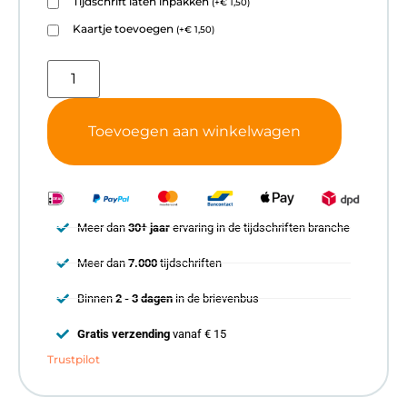
Tijdschrift laten inpakken
(
+
€
1,50
)
Kaartje toevoegen
(
+
€
1,50
)
Toevoegen aan winkelwagen
Meer dan
30+ jaar
ervaring in de tijdschriften branche
Meer dan
7.000
tijdschriften
Binnen
2 - 3 dagen
in de brievenbus
Gratis verzending
vanaf € 15
Trustpilot