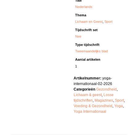
Taal
Nederlands
Thema
Lichaam en Geest
,
Sport
Tijdschrift set
Nee
Type tijdschrift
Tweemaandelijks blad
Aantal artikelen
1
Artikelnummer:
yoga-
internationaal-02-2026
Categorieën
Gezondheid
,
Lichaam & geest
,
Losse
tijdschriften
,
Magazines
,
Sport
,
Voeding & Gezondheid
,
Yoga
,
Yoga Internationaal