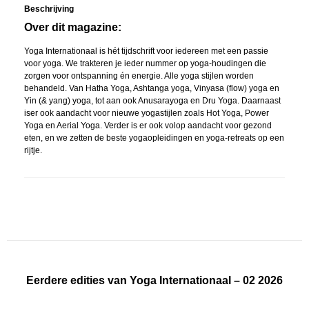
Beschrijving
Over dit magazine:
Yoga Internationaal is hét tijdschrift voor iedereen met een
passie
voor yoga.
We trakteren je ieder nummer op
yoga-houdingen
die
zorgen voor ontspanning én energie.
Alle yoga
stijlen worden
behandeld. Van Hatha Yoga, Ashtanga yoga, Vinyasa (flow) yoga en
Yin (& yang) yoga, tot aan ook
Anusarayoga
en Dru Yoga. Daarnaast
iser o
ok aandacht voor
nieuwe yogastijlen
zoals Hot Yoga, Power
Yoga en Aerial Yoga. Verder is er ook v
olop aandacht voor
gezond
eten
, en we zetten de beste yogaopleidingen en yoga-retreats op een
rijtje.
Eerdere edities van Yoga Internationaal – 02 2026