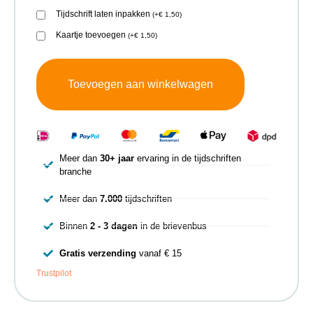
Tijdschrift laten inpakken
(
+
€
1,50
)
Kaartje toevoegen
(
+
€
1,50
)
Toevoegen aan winkelwagen
Meer dan
30+ jaar
ervaring in de tijdschriften
branche
Meer dan
7.000
tijdschriften
Binnen
2 - 3 dagen
in de brievenbus
Gratis verzending
vanaf € 15
Trustpilot