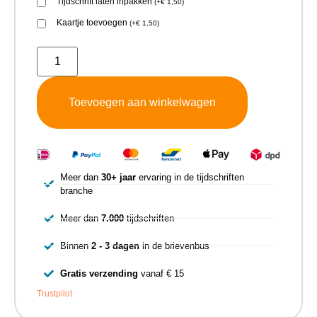
Tijdschrift laten inpakken
(
+
€
1,50
)
Kaartje toevoegen
(
+
€
1,50
)
Toevoegen aan winkelwagen
Meer dan
30+ jaar
ervaring in de tijdschriften
branche
Meer dan
7.000
tijdschriften
Binnen
2 - 3 dagen
in de brievenbus
Gratis verzending
vanaf € 15
Trustpilot