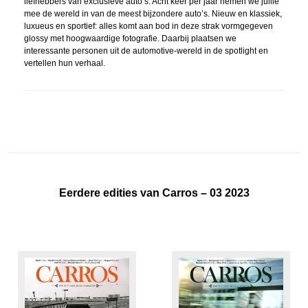
liefhebbers van exclusieve auto’s. Acht keer per jaar nemen we jullie
mee de wereld in van de meest bijzondere auto’s. Nieuw en klassiek,
luxueus en sportief: alles komt aan bod in deze strak vormgegeven
glossy met hoogwaardige fotografie. Daarbij plaatsen we
interessante personen uit de automotive-wereld in de spotlight en
vertellen hun verhaal.
Eerdere edities van Carros – 03 2023