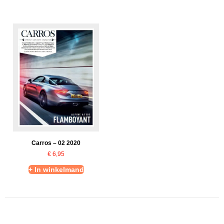
Carros – 02 2020
€
6,95
+ In winkelmand