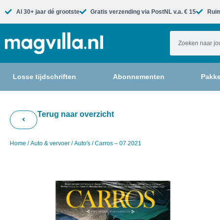
Al 30+ jaar dé grootste​
Gratis verzending via PostNL v.a. € 15
Ruim
Losse tijdschriften
Abonnementen
Pakke
Terug naar overzicht
Home
/
Auto & vervoer
/
Auto's
/ Carros – 07 2021