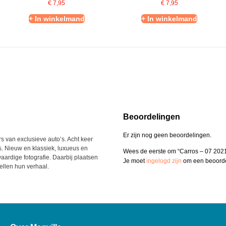
€
7,95
€
7,95
+ In winkelmand
+ In winkelmand
Beoordelingen
Er zijn nog geen beoordelingen.
s van exclusieve auto’s. Acht keer
s. Nieuw en klassiek, luxueus en
Wees de eerste om “Carros – 07 2021
aardige fotografie. Daarbij plaatsen
Je moet
ingelogd zijn
om een beoordel
ellen hun verhaal.