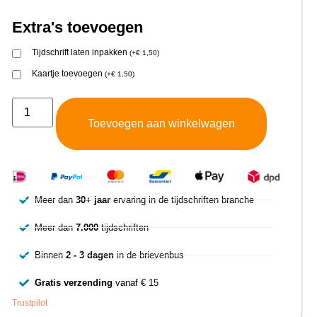
Extra's toevoegen
Tijdschrift laten inpakken
(
+
€
1,50
)
Kaartje toevoegen
(
+
€
1,50
)
Toevoegen aan winkelwagen
Meer dan
30+ jaar
ervaring in de tijdschriften branche
Meer dan
7.000
tijdschriften
Binnen
2 - 3 dagen
in de brievenbus
Gratis verzending
vanaf € 15
Trustpilot