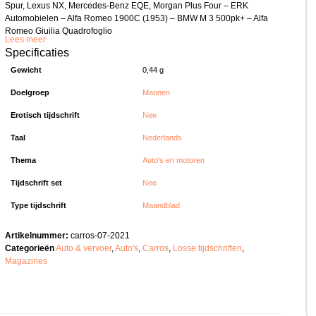
Spur, Lexus NX, Mercedes-Benz EQE, Morgan Plus Four – ERK
Automobielen – Alfa Romeo 1900C (1953) – BMW M 3 500pk+ – Alfa
Romeo Giuilia Quadrofoglio
Lees meer
Specificaties
Gewicht
0,44 g
Doelgroep
Mannen
Erotisch tijdschrift
Nee
Taal
Nederlands
Thema
Auto's en motoren
Tijdschrift set
Nee
Type tijdschrift
Maandblad
Artikelnummer:
carros-07-2021
Categorieën
Auto & vervoer
,
Auto's
,
Carros
,
Losse tijdschriften
,
Magazines