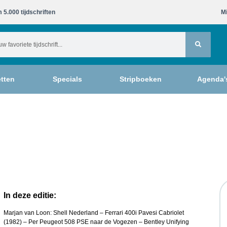
 5.000 tijdschriften​
Mi
tten
Specials
Stripboeken
Agenda'
In deze editie:
Marjan van Loon: Shell Nederland – Ferrari 400i Pavesi Cabriolet
(1982) – Per Peugeot 508 PSE naar de Vogezen – Bentley Unifying