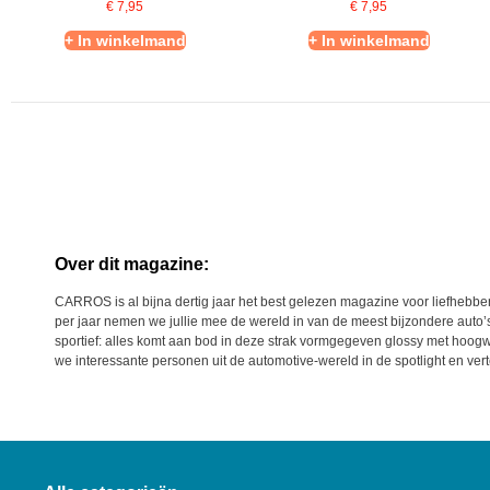
€
7,95
€
7,95
+ In winkelmand
+ In winkelmand
Over dit magazine:
CARROS is al bijna dertig jaar het best gelezen magazine voor liefhebber
per jaar nemen we jullie mee de wereld in van de meest bijzondere auto’
sportief: alles komt aan bod in deze strak vormgegeven glossy met hoogw
we interessante personen uit de automotive-wereld in de spotlight en vert