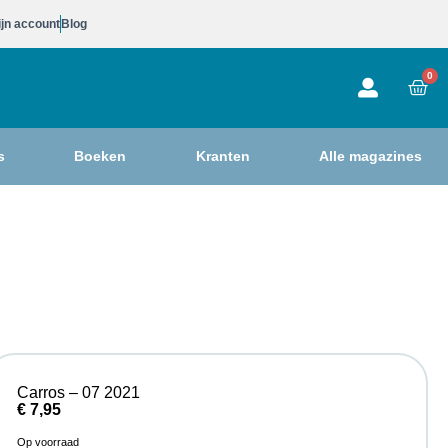
jn account
Blog
0
s
Boeken
Kranten
Alle magazines
Carros – 07 2021
€
7,95
Op voorraad