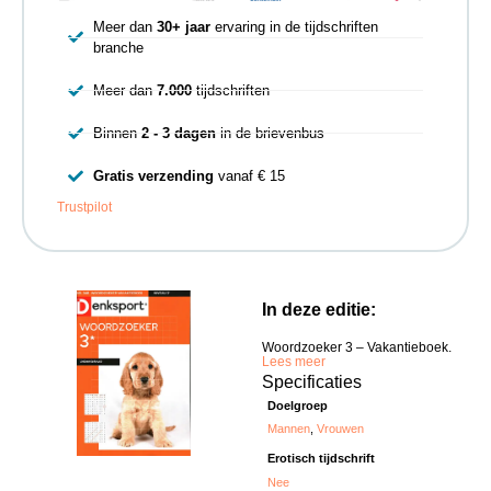
Meer dan
30+ jaar
ervaring in de tijdschriften
branche
Meer dan
7.000
tijdschriften
Binnen
2 - 3 dagen
in de brievenbus
Gratis verzending
vanaf € 15
Trustpilot
In deze editie:
Woordzoeker 3 – Vakantieboek.
Lees meer
Specificaties
Doelgroep
Mannen
,
Vrouwen
Erotisch tijdschrift
Nee