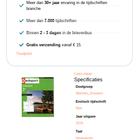
Meer dan
30+ jaar
ervaring in de tijdschriften
branche
Meer dan
7.000
tijdschriften
Binnen
2 - 3 dagen
in de brievenbus
Gratis verzending
vanaf € 15
Trustpilot
Lees meer
Specificaties
Doelgroep
Mannen
,
Vrouwen
Erotisch tijdschrift
Nee
Jaar uitgave
2026
Taal
Nederlands