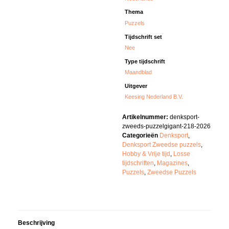
Thema
Puzzels
Tijdschrift set
Nee
Type tijdschrift
Maandblad
Uitgever
Keesing Nederland B.V.
Artikelnummer:
denksport-
zweeds-puzzelgigant-218-2026
Categorieën
Denksport
,
Denksport Zweedse puzzels
,
Hobby & Vrije tijd
,
Losse
tijdschriften
,
Magazines
,
Puzzels
,
Zweedse Puzzels
Beschrijving