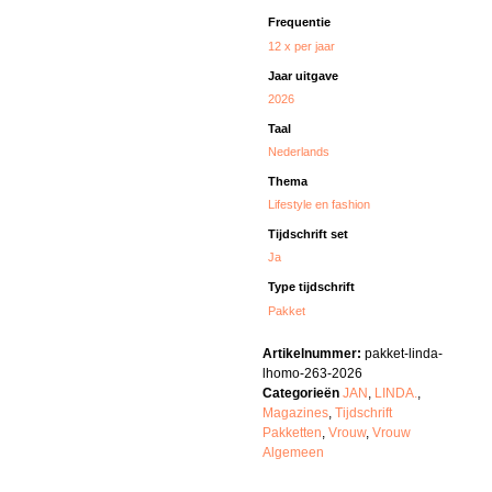
Frequentie
12 x per jaar
Jaar uitgave
2026
Taal
Nederlands
Thema
Lifestyle en fashion
Tijdschrift set
Ja
Type tijdschrift
Pakket
Artikelnummer:
pakket-linda-
lhomo-263-2026
Categorieën
JAN
,
LINDA.
,
Magazines
,
Tijdschrift
Pakketten
,
Vrouw
,
Vrouw
Algemeen