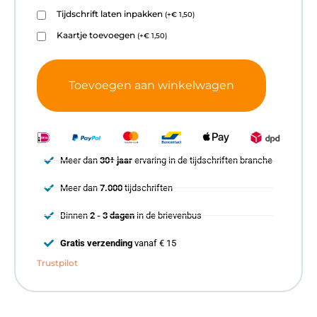
Tijdschrift laten inpakken
(
+
€
1,50
)
Kaartje toevoegen
(
+
€
1,50
)
Toevoegen aan winkelwagen
Meer dan
30+ jaar
ervaring in de tijdschriften branche
Meer dan
7.000
tijdschriften
Binnen
2 - 3 dagen
in de brievenbus
Gratis verzending
vanaf € 15
Trustpilot