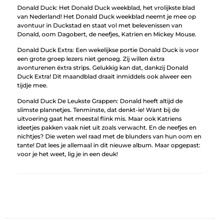
Donald Duck: Het Donald Duck weekblad, het vrolijkste blad
van Nederland! Het Donald Duck weekblad neemt je mee op
avontuur in Duckstad en staat vol met belevenissen van
Donald, oom Dagobert, de neefjes, Katrien en Mickey Mouse.
Donald Duck Extra: Een wekelijkse portie Donald Duck is voor
een grote groep lezers niet genoeg. Zij willen éxtra
avonturenen éxtra strips. Gelukkig kan dat, dankzij Donald
Duck Extra! Dit maandblad draait inmiddels ook alweer een
tijdje mee.
Donald Duck De Leukste Grappen: Donald heeft altijd de
slimste plannetjes. Tenminste, dat denkt-ie! Want bij de
uitvoering gaat het meestal flink mis. Maar ook Katriens
ideetjes pakken vaak niet uit zoals verwacht. En de neefjes en
nichtjes? Die weten wel raad met de blunders van hun oom en
tante! Dat lees je allemaal in dit nieuwe album. Maar opgepast:
voor je het weet, lig je in een deuk!