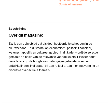
tijdschriften
,
Magazines
,
Opinie
,
Opinie Algemeen
Beschrijving
Over dit magazine:
EW is een opinieblad dat als doel heeft orde te scheppen in de
nieuwschaos. En dit vooral op economisch, politiek, financieel,
wetenschappelijk en cultureel gebied. In dit kader wordt de selectie
gemaakt op basis van de relevantie voor de lezers. Elsevier houdt
deze lezers op de hoogte van belangrijke gebeurtenissen en
ontwikkelingen. Het draagt ​​bij aan reflectie, aan meningsvorming en
discussie over actuele thema’s.