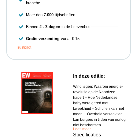
branche
Meer dan
7.000
tijdschriften
Binnen
2 - 3 dagen
in de brievenbus
Gratis verzending
vanaf € 15
Trustpilot
In deze editie:
Wind tegen: Waarom energie-
revolutie op de Noordzee
hapert – Hoe Nederlandse
baby werd gered met
kweekhuid – Schuilen kan niet
meer…. Overheid verzaakt en
kan burgers in tijden van oorlog
niet beschermen
Lees meer
Specificaties