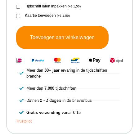
Tijdschrift laten inpakken
(
+
€
1,50
)
Kaartje toevoegen
(
+
€
1,50
)
Toevoegen aan winkelwagen
Meer dan
30+ jaar
ervaring in de tijdschriften
branche
Meer dan
7.000
tijdschriften
Binnen
2 - 3 dagen
in de brievenbus
Gratis verzending
vanaf € 15
Trustpilot