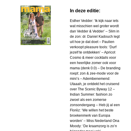
In deze editie:
Esther Vedder: ‘Ik kijk naar iets
wat misschien wel groter wordt
dan Vedder & Vedder’ – Slim in
de zon: dr. Daniel Kadouch legt
uit hoe je dat doet – Paulien
verkoopt pleasure tools: ‘Durf
jezelf te ontdekken’ – Apricot
Cosmo & meer cocktails voor
een heerlijke zomer ook voor
mama (denk 0.0) – De branding
roept: zon & zee-mode voor de
mini’s – Adembenemend:
Utaaah, je ontdekt het cruisend
over The Scenic Byway 12 –
Indian Summer: fashion zo
zwoel als een zomerse
zonsondergang – Heb jij al een
Florèz: ‘We willen het beste
broekenmerk van Europa
worden’ – Miss Nederland Ona
Moody: ‘De kraamzorg is zo’n