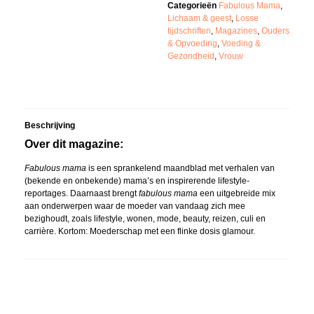
Categorieën
Fabulous Mama
,
Lichaam & geest
,
Losse
tijdschriften
,
Magazines
,
Ouders
& Opvoeding
,
Voeding &
Gezondheid
,
Vrouw
Beschrijving
Over dit magazine:
Fabulous mama
is een sprankelend maandblad met verhalen van
(bekende en onbekende) mama’s en inspirerende lifestyle-
reportages. Daarnaast brengt
fabulous mama
een uitgebreide mix
aan onderwerpen waar de moeder van vandaag zich mee
bezighoudt, zoals lifestyle, wonen, mode, beauty, reizen, culi en
carrière. Kortom: Moederschap met een flinke dosis glamour.