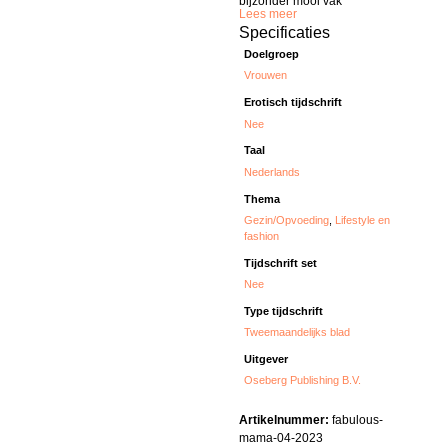
bijzonder mooi vak’
Lees meer
Specificaties
Doelgroep
Vrouwen
Erotisch tijdschrift
Nee
Taal
Nederlands
Thema
Gezin/Opvoeding
,
Lifestyle en
fashion
Tijdschrift set
Nee
Type tijdschrift
Tweemaandelijks blad
Uitgever
Oseberg Publishing B.V.
Artikelnummer:
fabulous-
mama-04-2023