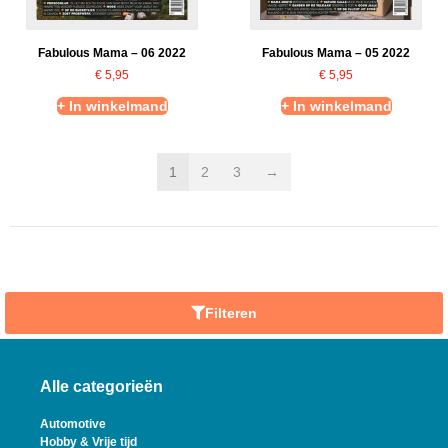
Fabulous Mama – 06 2022
Fabulous Mama – 05 2022
€
5,95
€
5,95
+ In winkelmand
+ In winkelmand
1
2
3
→
Filteren
Alle categorieën
Automotive
Hobby & Vrije tijd