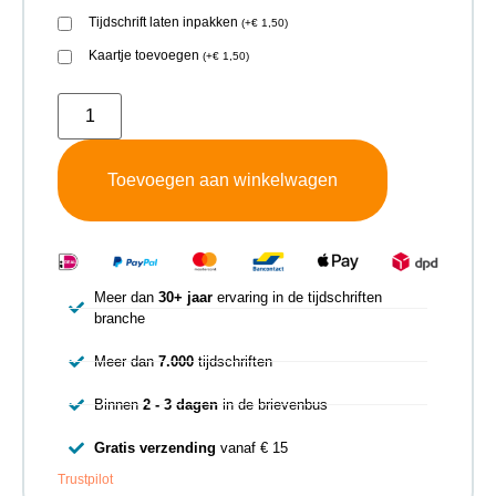
Tijdschrift laten inpakken
(
+
€
1,50
)
Kaartje toevoegen
(
+
€
1,50
)
Toevoegen aan winkelwagen
Meer dan
30+ jaar
ervaring in de tijdschriften
branche
Meer dan
7.000
tijdschriften
Binnen
2 - 3 dagen
in de brievenbus
Gratis verzending
vanaf € 15
Trustpilot