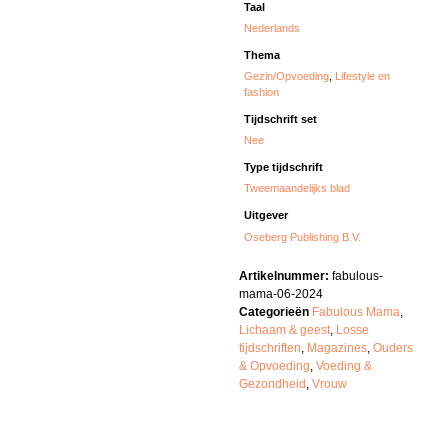
Taal
Nederlands
Thema
Gezin/Opvoeding
,
Lifestyle en
fashion
Tijdschrift set
Nee
Type tijdschrift
Tweemaandelijks blad
Uitgever
Oseberg Publishing B.V.
Artikelnummer:
fabulous-
mama-06-2024
Categorieën
Fabulous Mama
,
Lichaam & geest
,
Losse
tijdschriften
,
Magazines
,
Ouders
& Opvoeding
,
Voeding &
Gezondheid
,
Vrouw