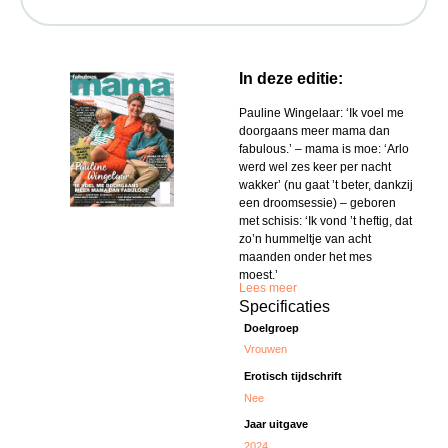
In deze editie:
Pauline Wingelaar: ‘Ik voel me
doorgaans meer mama dan
fabulous.’ – mama is moe: ‘Arlo
werd wel zes keer per nacht
wakker’ (nu gaat ’t beter, dankzij
een droomsessie) – geboren
met schisis: ‘Ik vond ’t heftig, dat
zo’n hummeltje van acht
maanden onder het mes
moest.’
Lees meer
Specificaties
Doelgroep
Vrouwen
Erotisch tijdschrift
Nee
Jaar uitgave
2024