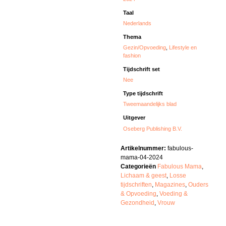
Taal
Nederlands
Thema
Gezin/Opvoeding
,
Lifestyle en
fashion
Tijdschrift set
Nee
Type tijdschrift
Tweemaandelijks blad
Uitgever
Oseberg Publishing B.V.
Artikelnummer:
fabulous-
mama-04-2024
Categorieën
Fabulous Mama
,
Lichaam & geest
,
Losse
tijdschriften
,
Magazines
,
Ouders
& Opvoeding
,
Voeding &
Gezondheid
,
Vrouw