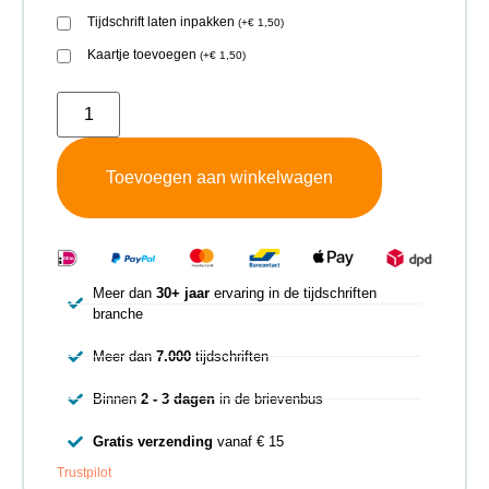
Tijdschrift laten inpakken
(
+
€
1,50
)
Kaartje toevoegen
(
+
€
1,50
)
Toevoegen aan winkelwagen
Meer dan
30+ jaar
ervaring in de tijdschriften
branche
Meer dan
7.000
tijdschriften
Binnen
2 - 3 dagen
in de brievenbus
Gratis verzending
vanaf € 15
Trustpilot