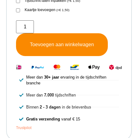
Tijdschrift laten inpakken
(
+
€
1,50
)
Kaartje toevoegen
(
+
€
1,50
)
Toevoegen aan winkelwagen
Meer dan
30+ jaar
ervaring in de tijdschriften
branche
Meer dan
7.000
tijdschriften
Binnen
2 - 3 dagen
in de brievenbus
Gratis verzending
vanaf € 15
Trustpilot