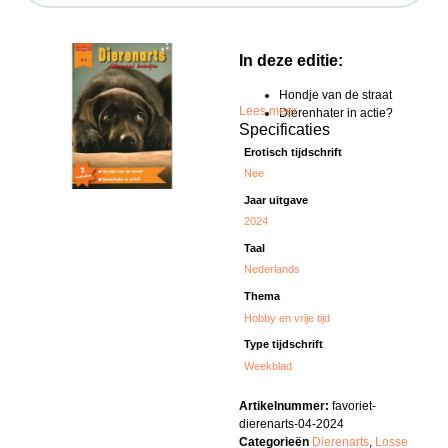
In deze editie:
Hondje van de straat
Lees meer
Dierenhater in actie?
Specificaties
Erotisch tijdschrift
Nee
Jaar uitgave
2024
Taal
Nederlands
Thema
Hobby en vrije tijd
Type tijdschrift
Weekblad
Artikelnummer:
favoriet-
dierenarts-04-2024
Categorieën
Dierenarts
,
Losse