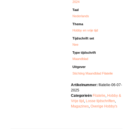
2024
Taal
Nederlands
Thema
Hobby en vrije tijd
Tijdschrift set
Nee
Type tijdschrift
Maandblad
Uitgever
Stichting Maandblad Filatelie
Artikelnummer:
filatelie-06-07-
2025
Categorieën
Filatelie
,
Hobby &
Vrije tijd
,
Losse tijdschriften
,
Magazines
,
Overige Hobby's