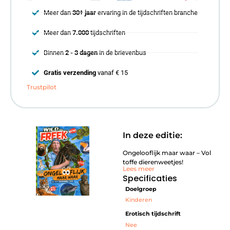
Meer dan
30+ jaar
ervaring in de tijdschriften branche
Meer dan
7.000
tijdschriften
Binnen
2 - 3 dagen
in de brievenbus
Gratis verzending
vanaf € 15
Trustpilot
In deze editie:
Ongelooflijk maar waar – Vol
toffe dierenweetjes!
Lees meer
Specificaties
Doelgroep
Kinderen
Erotisch tijdschrift
Nee