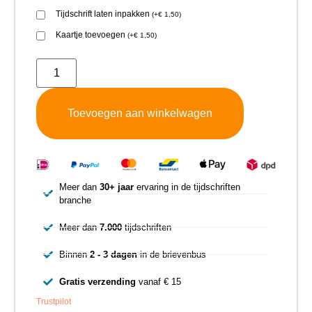
Tijdschrift laten inpakken
(
+
€
1,50
)
Kaartje toevoegen
(
+
€
1,50
)
Toevoegen aan winkelwagen
Meer dan
30+ jaar
ervaring in de tijdschriften
branche
Meer dan
7.000
tijdschriften
Binnen
2 - 3 dagen
in de brievenbus
Gratis verzending
vanaf € 15
Trustpilot