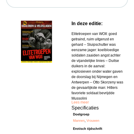
In deze editie:
Elitetroepen van WOII: goed
getraind, ruim uitgerust en
gehard – Sluipschutter was
eenzame jager: koelbloedige
soldaten zaaiden angst achter
de vijandelijke linies – Duitse
duikers in de aanval:
explosieven onder water gaven
de doorslag bij Nijmegen en
Antwerpen – Otto Skorzeny was
de gevaarlijkste man: Hitlers
favoriete soldaat bevrijdde
Mussolini
Lees meer
Specificaties
Doelgroep
Mannen
,
Vrouwen
Erotisch tijdschrift