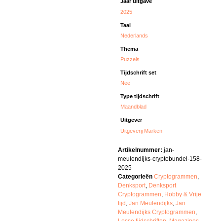
Jaar uitgave
2025
Taal
Nederlands
Thema
Puzzels
Tijdschrift set
Nee
Type tijdschrift
Maandblad
Uitgever
Uitgeverij Marken
Artikelnummer:
jan-
meulendijks-cryptobundel-158-
2025
Categorieën
Cryptogrammen
,
Denksport
,
Denksport
Cryptogrammen
,
Hobby & Vrije
tijd
,
Jan Meulendijks
,
Jan
Meulendijks Cryptogrammen
,