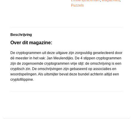
Losse tijdschriften
,
Magazines
,
Puzzels
Beschrijving
Over dit magazine:
De cryptogrammen uit deze uitgave zijn zorgvuldig geselecteerd door
dé meester in het vak: Jan Meulendijks. De 4 stippen cryptogrammen
zijn de zogenoemde cryptogrammen vrije stijl: de omschrijving is een
cryptisch zin. De omschrijvingen zijn gebaseerd op associaties en
woordspelingen. Als uitsmijter bevat deze bundel achterin altijd een
cryptofilippine.