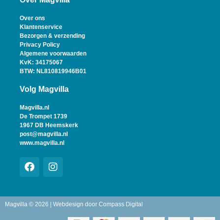
Over ons
Klantenservice
Bezorgen & verzending
Privacy Policy
Algemene voorwaarden
KvK: 34175067
BTW: NL810819946B01
Volg Magvilla
Magvilla.nl
De Trompet 1739
1967 DB Heemskerk
post@magvilla.nl
www.magvilla.nl
Magvilla © 2026 | Webdesign door
Compass Digital