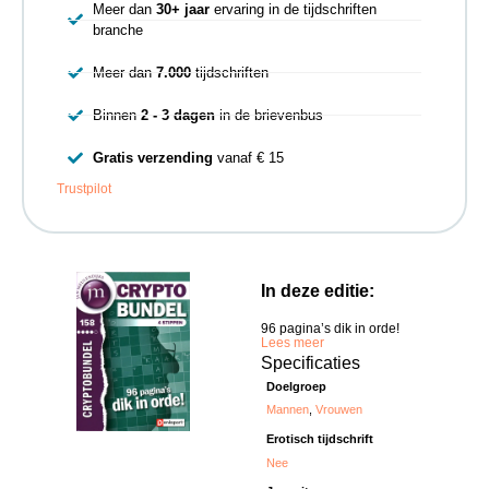
Meer dan
30+ jaar
ervaring in de tijdschriften
branche
Meer dan
7.000
tijdschriften
Binnen
2 - 3 dagen
in de brievenbus
Gratis verzending
vanaf € 15
Trustpilot
In deze editie:
96 pagina’s dik in orde!
Lees meer
Specificaties
Doelgroep
Mannen
,
Vrouwen
Erotisch tijdschrift
Nee