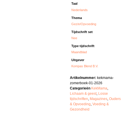
Taal
Nederlands
Thema
Gezin/Opvoeding
Tijdschrift set
Nee
Type tijdschrift
Maandblad
Uitgever
Kompas Blend B.V.
Artikelnummer:
kekmama-
zomerboek-01-2026
Categorieën
KekMama
,
Lichaam & geest
,
Losse
tijdschriften
,
Magazines
,
Ouders
& Opvoeding
,
Voeding &
Gezondheid