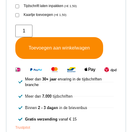
Tijdschrift laten inpakken
(
+
€
1,50
)
Kaartje toevoegen
(
+
€
1,50
)
Toevoegen aan winkelwagen
Meer dan
30+ jaar
ervaring in de tijdschriften
branche
Meer dan
7.000
tijdschriften
Binnen
2 - 3 dagen
in de brievenbus
Gratis verzending
vanaf € 15
Trustpilot