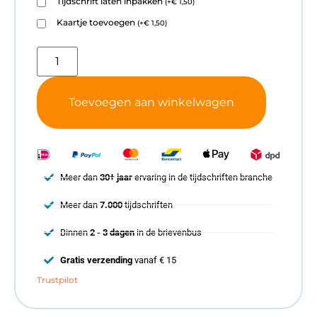
Tijdschrift laten inpakken
(
+
€
1,50
)
Kaartje toevoegen
(
+
€
1,50
)
Toevoegen aan winkelwagen
Meer dan
30+ jaar
ervaring in de tijdschriften branche
Meer dan
7.000
tijdschriften
Binnen
2 - 3 dagen
in de brievenbus
Gratis verzending
vanaf € 15
Trustpilot