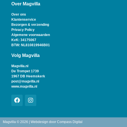
Over Magvilla
Over ons
Klantenservice
Bezorgen & verzending
Privacy Policy
Algemene voorwaarden
KvK: 34175067
BTW: NL810819946B01
Volg Magvilla
Magvilla.nl
De Trompet 1739
1967 DB Heemskerk
post@magvilla.nl
www.magvilla.nl
Magvilla © 2026 | Webdesign door
Compass Digital