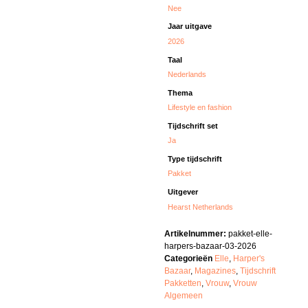
Nee
Jaar uitgave
2026
Taal
Nederlands
Thema
Lifestyle en fashion
Tijdschrift set
Ja
Type tijdschrift
Pakket
Uitgever
Hearst Netherlands
Artikelnummer:
pakket-elle-
harpers-bazaar-03-2026
Categorieën
Elle
,
Harper's
Bazaar
,
Magazines
,
Tijdschrift
Pakketten
,
Vrouw
,
Vrouw
Algemeen