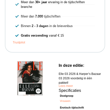
Meer dan
30+ jaar
ervaring in de tijdschriften
branche
Meer dan
7.000
tijdschriften
Binnen
2 - 3 dagen
in de brievenbus
Gratis verzending
vanaf € 15
Trustpilot
In deze editie:
Elle 03 2026 & Harper’s Bazaar
03 2026 voordelig in één
pakket!
Lees meer
Specificaties
Doelgroep
Vrouwen
Erotisch tijdschrift