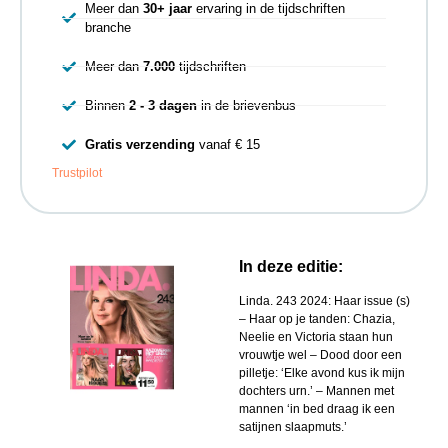
Meer dan
30+ jaar
ervaring in de tijdschriften
branche
Meer dan
7.000
tijdschriften
Binnen
2 - 3 dagen
in de brievenbus
Gratis verzending
vanaf € 15
Trustpilot
In deze editie:
Linda. 243 2024: Haar issue (s)
– Haar op je tanden: Chazia,
Neelie en Victoria staan hun
vrouwtje wel – Dood door een
pilletje: ‘Elke avond kus ik mijn
dochters urn.’ – Mannen met
mannen ‘in bed draag ik een
satijnen slaapmuts.’