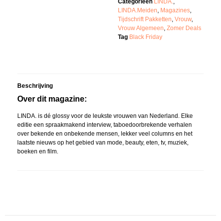
Categorieën
LINDA.
,
LINDA.Meiden
,
Magazines
,
Tijdschrift Pakketten
,
Vrouw
,
Vrouw Algemeen
,
Zomer Deals
Tag
Black Friday
Beschrijving
Over dit magazine:
LINDA. is dé glossy voor de leukste vrouwen van Nederland. Elke
editie een spraakmakend interview, taboedoorbrekende verhalen
over bekende en onbekende mensen, lekker veel columns en het
laatste nieuws op het gebied van mode, beauty, eten, tv, muziek,
boeken en film.