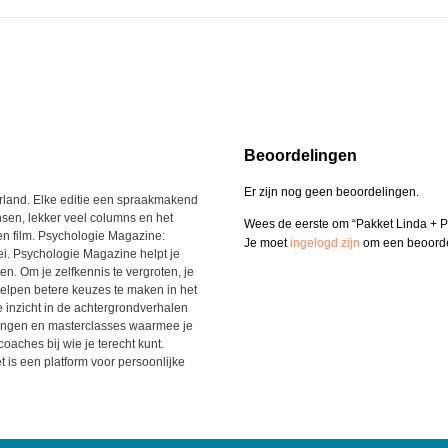
Beoordelingen
Er zijn nog geen beoordelingen.
rland. Elke editie een spraakmakend
en, lekker veel columns en het
Wees de eerste om “Pakket Linda + 
en film. Psychologie Magazine:
Je moet
ingelogd zijn
om een beoordel
oei. Psychologie Magazine helpt je
ven. Om je zelfkennis te vergroten, je
e helpen betere keuzes te maken in het
e inzicht in de achtergrondverhalen
ainingen en masterclasses waarmee je
oaches bij wie je terecht kunt.
is een platform voor persoonlijke