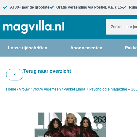
Al 30+ jaar dé grootste​
Gratis verzending via PostNL v.a. € 15
Ruim
Losse tijdschriften
Abonnementen
Pakke
Terug naar overzicht
Home
/
Vrouw
/
Vrouw Algemeen
/ Pakket Linda + Psychologie Magazine – 26