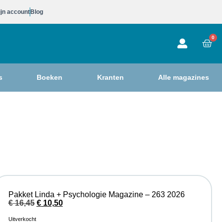
jn account
Blog
0
s
Boeken
Kranten
Alle magazines
Pakket Linda + Psychologie Magazine – 263 2026
€
16,45
€
10,50
Uitverkocht