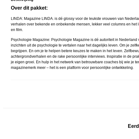
Over dit pakket:
LINDA: Magazine LINDA. is dé glossy voor de leukste vrouwen van Nederla
verhalen over bekende en onbekende mensen, lekker veel columns en het la
en film.
Psychologie Magazine: Psychologie Magazine is dé autoriteit in Nederland v
inzichten uit de psychologie te vertalen naar het dagelijks leven. Om je zelfke
begrijpen. En om je te helpen betere keuzes te maken in het leven. Zelfbewu
achtergrondverhalen en de rake persoonlijke interviews. Inspiratie in de pr
je eigen groei. En hulp in het netwerk van betrouwbare coaches bij wie je 
magazinemerk meer – het is een platform voor persoonlijke ontwikkeling.
Eerd