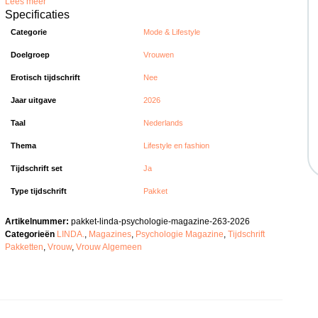
Lees meer
Specificaties
Categorie
Mode & Lifestyle
Doelgroep
Vrouwen
Erotisch tijdschrift
Nee
Jaar uitgave
2026
Taal
Nederlands
Thema
Lifestyle en fashion
Tijdschrift set
Ja
Type tijdschrift
Pakket
Artikelnummer:
pakket-linda-psychologie-magazine-263-2026
Categorieën
LINDA.
,
Magazines
,
Psychologie Magazine
,
Tijdschrift
Pakketten
,
Vrouw
,
Vrouw Algemeen