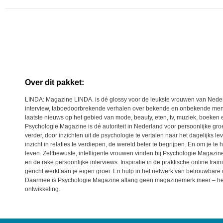
Over dit pakket:
LINDA: Magazine LINDA. is dé glossy voor de leukste vrouwen van Nede
interview, taboedoorbrekende verhalen over bekende en onbekende mens
laatste nieuws op het gebied van mode, beauty, eten, tv, muziek, boeken 
Psychologie Magazine is dé autoriteit in Nederland voor persoonlijke gr
verder, door inzichten uit de psychologie te vertalen naar het dagelijks le
inzicht in relaties te verdiepen, de wereld beter te begrijpen. En om je t
leven. Zelfbewuste, intelligente vrouwen vinden bij Psychologie Magazin
en de rake persoonlijke interviews. Inspiratie in de praktische online tr
gericht werkt aan je eigen groei. En hulp in het netwerk van betrouwbare c
Daarmee is Psychologie Magazine allang geen magazinemerk meer – het 
ontwikkeling.