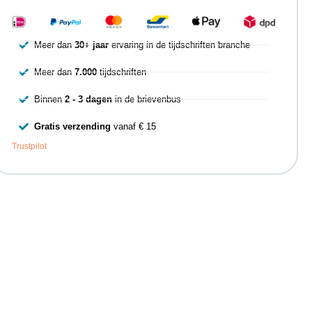
Meer dan
30+ jaar
ervaring in de tijdschriften branche
Meer dan
7.000
tijdschriften
Binnen
2 - 3 dagen
in de brievenbus
Gratis verzending
vanaf € 15
Trustpilot