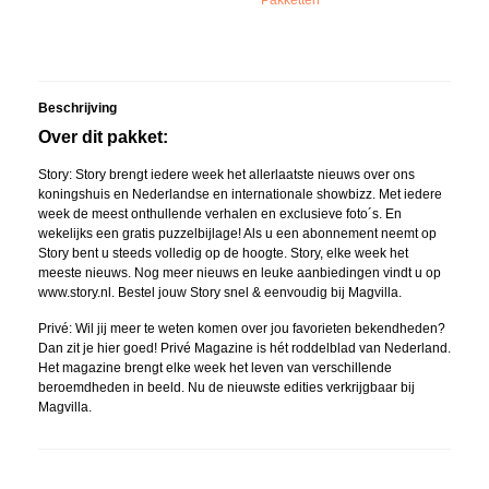
Pakketten
Beschrijving
Over dit pakket:
Story: Story brengt iedere week het allerlaatste nieuws over ons
koningshuis en Nederlandse en internationale showbizz. Met iedere
week de meest onthullende verhalen en exclusieve foto´s. En
wekelijks een gratis puzzelbijlage! Als u een abonnement neemt op
Story bent u steeds volledig op de hoogte. Story, elke week het
meeste nieuws. Nog meer nieuws en leuke aanbiedingen vindt u op
www.story.nl. Bestel jouw Story snel & eenvoudig bij Magvilla.
Privé: Wil jij meer te weten komen over jou favorieten bekendheden?
Dan zit je hier goed! Privé Magazine is hét roddelblad van Nederland.
Het magazine brengt elke week het leven van verschillende
beroemdheden in beeld. Nu de nieuwste edities verkrijgbaar bij
Magvilla.