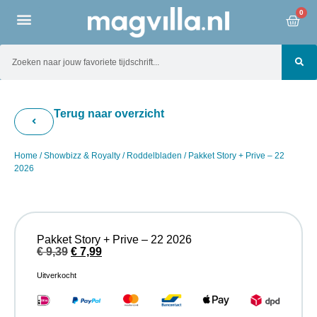
0
Terug naar overzicht
Home
/
Showbizz & Royalty
/
Roddelbladen
/ Pakket Story + Prive – 22
2026
Pakket Story + Prive – 22 2026
€
9,39
€
7,99
Uitverkocht