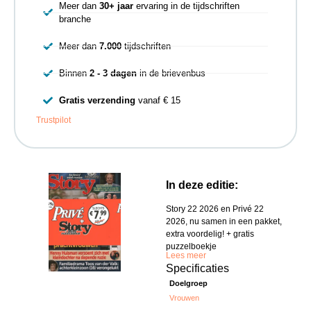
Meer dan
30+ jaar
ervaring in de tijdschriften
branche
Meer dan
7.000
tijdschriften
Binnen
2 - 3 dagen
in de brievenbus
Gratis verzending
vanaf € 15
Trustpilot
In deze editie:
Story 22 2026 en Privé 22
2026, nu samen in een pakket,
extra voordelig! + gratis
puzzelboekje
Lees meer
Specificaties
Doelgroep
Vrouwen