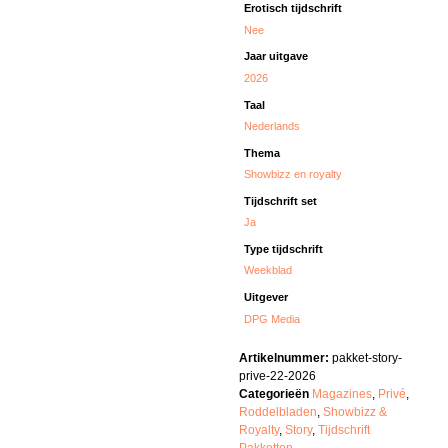
Erotisch tijdschrift
Nee
Jaar uitgave
2026
Taal
Nederlands
Thema
Showbizz en royalty
Tijdschrift set
Ja
Type tijdschrift
Weekblad
Uitgever
DPG Media
Artikelnummer:
pakket-story-
prive-22-2026
Categorieën
Magazines
,
Privé
,
Roddelbladen
,
Showbizz &
Royalty
,
Story
,
Tijdschrift