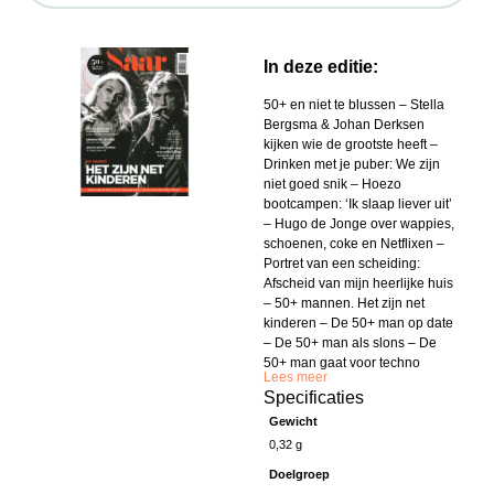
In deze editie:
50+ en niet te blussen – Stella
Bergsma & Johan Derksen
kijken wie de grootste heeft –
Drinken met je puber: We zijn
niet goed snik – Hoezo
bootcampen: ‘Ik slaap liever uit’
– Hugo de Jonge over wappies,
schoenen, coke en Netflixen –
Portret van een scheiding:
Afscheid van mijn heerlijke huis
– 50+ mannen. Het zijn net
kinderen – De 50+ man op date
– De 50+ man als slons – De
50+ man gaat voor techno
Lees meer
Specificaties
Gewicht
0,32 g
Doelgroep