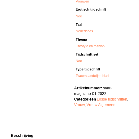
Vrouwen
Erotisch tijdschrift
Nee
Taal
Nederlands
Thema
Lifestyle en fashion
Tijdschrift set
Nee
Type tijdschrift
Tweemaandelijks blad
Artikelnummer:
saar-
magazine-01-2022
Categorieën
Losse tijdschriften
,
Vrouw
,
Vrouw Algemeen
Beschrijving