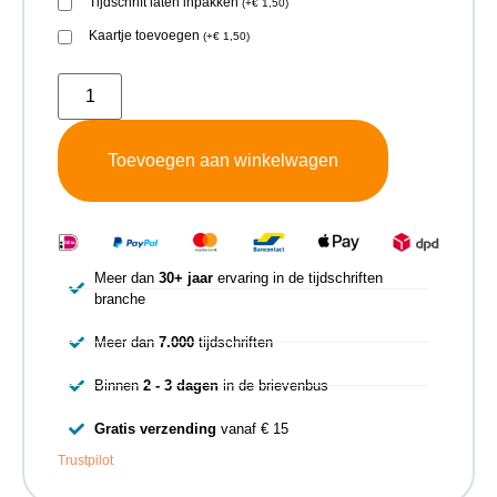
Tijdschrift laten inpakken
(
+
€
1,50
)
Kaartje toevoegen
(
+
€
1,50
)
Toevoegen aan winkelwagen
Meer dan
30+ jaar
ervaring in de tijdschriften
branche
Meer dan
7.000
tijdschriften
Binnen
2 - 3 dagen
in de brievenbus
Gratis verzending
vanaf € 15
Trustpilot