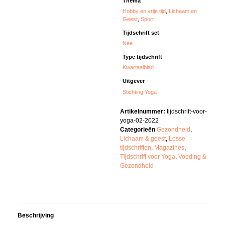
Thema
Hobby en vrije tijd
,
Lichaam en
Geest
,
Sport
Tijdschrift set
Nee
Type tijdschrift
Kwartaalblad
Uitgever
Stichting Yoga
Artikelnummer:
tijdschrift-voor-
yoga-02-2022
Categorieën
Gezondheid
,
Lichaam & geest
,
Losse
tijdschriften
,
Magazines
,
Tijdschrift voor Yoga
,
Voeding &
Gezondheid
Beschrijving