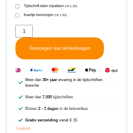
Tijdschrift laten inpakken
(
+
€
1,50
)
Kaartje toevoegen
(
+
€
1,50
)
Toevoegen aan winkelwagen
Meer dan
30+ jaar
ervaring in de tijdschriften
branche
Meer dan
7.000
tijdschriften
Binnen
2 - 3 dagen
in de brievenbus
Gratis verzending
vanaf € 15
Trustpilot