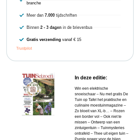
branche
Meer dan
7.000
tijdschriften
Binnen
2 - 3 dagen
in de brievenbus
Gratis verzending
vanaf € 15
Trustpilot
In deze editie:
Win een elektrische
snoeischaar – Nu met gratis De
Tuin op Tafel het praktische en
culinaire moestuinmagazine –
Zo bloeit van XL-b… – Rozen
een border vol – Ook niet te
missen – Ontwerp van een
zintuigentuin – Tuinmysteries
ontrafeld – Thee uit eigen tuin –
Purple power voor de bijen