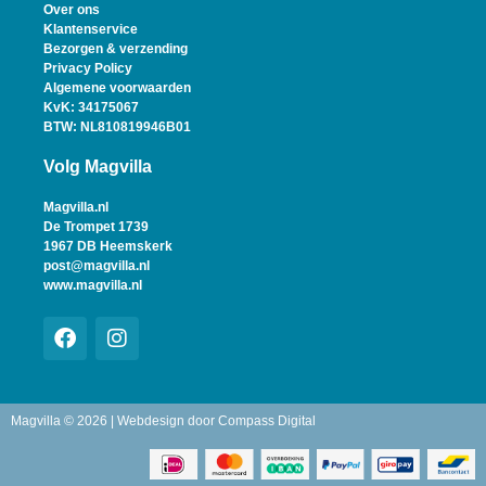
Over ons
Klantenservice
Bezorgen & verzending
Privacy Policy
Algemene voorwaarden
KvK: 34175067
BTW: NL810819946B01
Volg Magvilla
Magvilla.nl
De Trompet 1739
1967 DB Heemskerk
post@magvilla.nl
www.magvilla.nl
Magvilla © 2026 | Webdesign door
Compass Digital