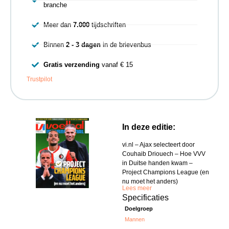
branche
Meer dan
7.000
tijdschriften
Binnen
2 - 3 dagen
in de brievenbus
Gratis verzending
vanaf € 15
Trustpilot
In deze editie:
vi.nl – Ajax selecteert door
Couhaib Driouech – Hoe VVV
in Duitse handen kwam –
Project Champions League (en
nu moet het anders)
Lees meer
Specificaties
Doelgroep
Mannen