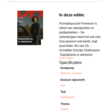
In deze editie:
Formatiepuzzel Formeren is
uitruil van standpunten en
partijambities – De
zielenknijper weet het ook niet,
Doe gewoon wat werkt, zegt
psychiater Jim van Os –
Schrijfster Doortje Smithuijsen
`Kapitalisme is seksisme’
Lees meer
Specificaties
Doelgroep
Mannen
,
Vrouwen
Erotisch tijdschrift
Nee
Taal
Nederlands
Thema
Opinie