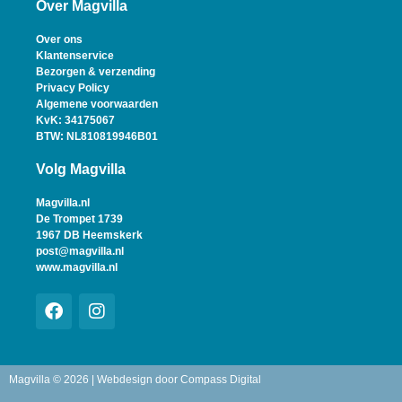
Over Magvilla
Over ons
Klantenservice
Bezorgen & verzending
Privacy Policy
Algemene voorwaarden
KvK: 34175067
BTW: NL810819946B01
Volg Magvilla
Magvilla.nl
De Trompet 1739
1967 DB Heemskerk
post@magvilla.nl
www.magvilla.nl
Magvilla © 2026 | Webdesign door
Compass Digital