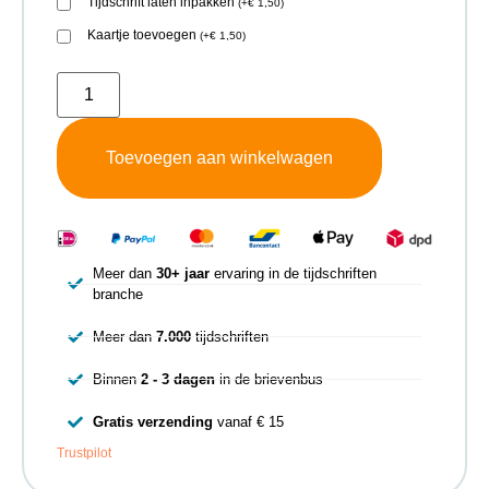
Tijdschrift laten inpakken
(
+
€
1,50
)
Kaartje toevoegen
(
+
€
1,50
)
Toevoegen aan winkelwagen
Meer dan
30+ jaar
ervaring in de tijdschriften
branche
Meer dan
7.000
tijdschriften
Binnen
2 - 3 dagen
in de brievenbus
Gratis verzending
vanaf € 15
Trustpilot