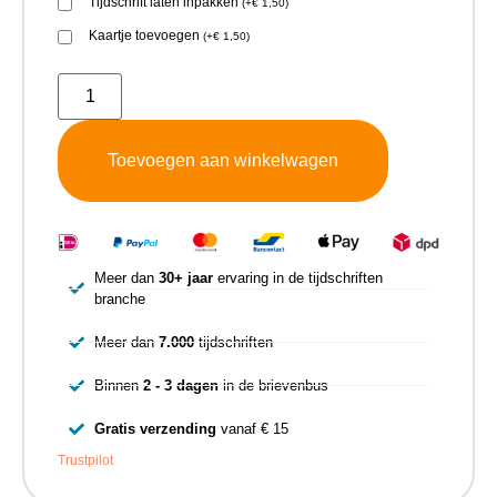
Tijdschrift laten inpakken
(
+
€
1,50
)
Kaartje toevoegen
(
+
€
1,50
)
Toevoegen aan winkelwagen
Meer dan
30+ jaar
ervaring in de tijdschriften
branche
Meer dan
7.000
tijdschriften
Binnen
2 - 3 dagen
in de brievenbus
Gratis verzending
vanaf € 15
Trustpilot